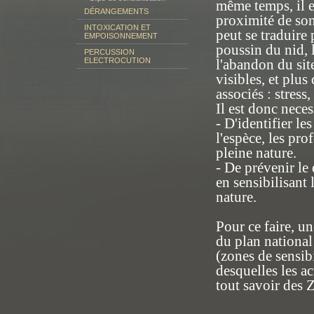
même temps, il es
DÉRANGEMENTS
proximité de son
INTOXICATION ET
peut se traduire
EMPOISONNEMENT
poussin du nid, 
PERCUSSION
ELECTROCUTION
l'abandon du sit
visibles, et plus
associés : stress
Il est donc neces
- D'identifier l
l'espèce, les pro
pleine nature.
- De prévenir l
en sensibilisant 
nature.
Pour ce faire, u
du plan national
(zones de sensib
desquelles les a
tout savoir des